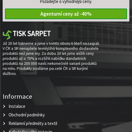
Požádejte o výhodnější ceny.
Agenturní ceny až -40%
Již 20 let tiskneme a jsme v tomto oboru ti kteří nezaspali.
V ČR a SR nenajdete levnějšího komplexního dodavatele
produktů než jsme my. Za dobu 20 let jsme snížili ceny
produktů až o 70% a rozšířili nabídku standartních
produktů na 200 000 navíc nekonečněě variant produktů
na míru. Produkty posíláme po celé ČR a SR kurýrní
službou.
Informace
Instalace
Obchodní podmínky
Reklamní předměty a textil
Kalkulačka váhy tiskovin