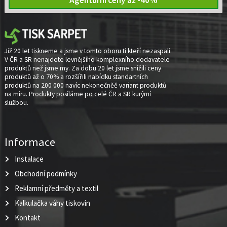
Již 20 let tiskneme a jsme v tomto oboru ti kteří nezaspali.
V ČR a SR nenajdete levnějšího komplexního dodavatele
produktů než jsme my. Za dobu 20 let jsme snížili ceny
produktů až o 70% a rozšířili nabídku standartních
produktů na 200 000 navíc nekonečněě variant produktů
na míru. Produkty posíláme po celé ČR a SR kurýrní
službou.
Informace
Instalace
Obchodní podmínky
Reklamní předměty a textil
Kalkulačka váhy tiskovin
Kontakt