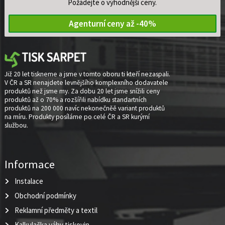
Požádejte o výhodnější ceny.
Agenturní ceny až -40%
Již 20 let tiskneme a jsme v tomto oboru ti kteří nezaspali.
V ČR a SR nenajdete levnějšího komplexního dodavatele
produktů než jsme my. Za dobu 20 let jsme snížili ceny
produktů až o 70% a rozšířili nabídku standartních
produktů na 200 000 navíc nekonečněě variant produktů
na míru. Produkty posíláme po celé ČR a SR kurýrní
službou.
Informace
Instalace
Obchodní podmínky
Reklamní předměty a textil
Kalkulačka váhy tiskovin