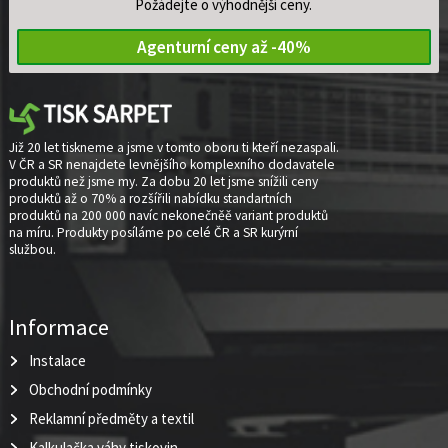
Požádejte o výhodnější ceny.
Agenturní ceny až -40%
Již 20 let tiskneme a jsme v tomto oboru ti kteří nezaspali.
V ČR a SR nenajdete levnějšího komplexního dodavatele
produktů než jsme my. Za dobu 20 let jsme snížili ceny
produktů až o 70% a rozšířili nabídku standartních
produktů na 200 000 navíc nekonečněě variant produktů
na míru. Produkty posíláme po celé ČR a SR kurýrní
službou.
Informace
Instalace
Obchodní podmínky
Reklamní předměty a textil
Kalkulačka váhy tiskovin