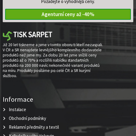
Požádejte o výhodnější ceny.
Agenturní ceny až -40%
Již 20 let tiskneme a jsme v tomto oboru ti kteří nezaspali.
V ČR a SR nenajdete levnějšího komplexního dodavatele
produktů než jsme my. Za dobu 20 let jsme snížili ceny
produktů až o 70% a rozšířili nabídku standartních
produktů na 200 000 navíc nekonečněě variant produktů
na míru. Produkty posíláme po celé ČR a SR kurýrní
službou.
Informace
Instalace
Obchodní podmínky
Reklamní předměty a textil
Kalkulačka váhy tiskovin